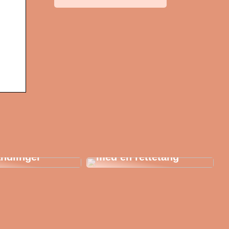
AK: Her får du
igste
Style håret i sommer
ndlinger
med en rettetang