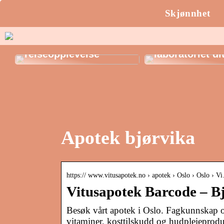
Skjønnhet
Oppdag Marokko: En
eksotisk
Erlenmeyer-kol
reiseopplevelse
laboratoriet di
Apotek bjørvika
https:// www.vitusapotek.no › apotek › Oslo › Oslo › V
Vitusapotek Barcode – B
Besøk vårt apotek i Oslo. Fagkunnskap og
vitaminer, kosttilskudd og hudpleieprodu