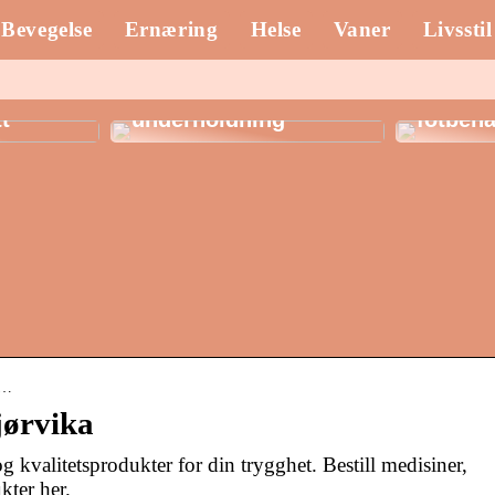
Bevegelse
Ernæring
Helse
Vaner
Livsstil
Spillautomater: En
fargerik verden av
Klinik 
ber til
uendelig
de herl
tt
underholdning
fotbeha
i…
jørvika
 kvalitetsprodukter for din trygghet. Bestill medisiner,
kter her.