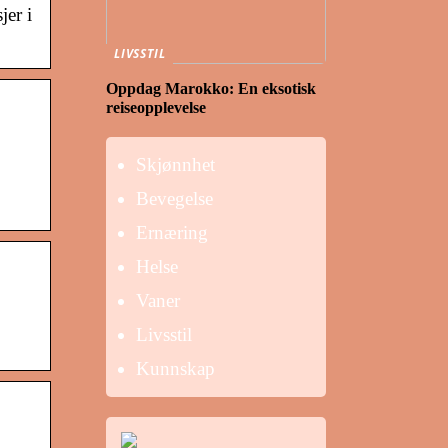
jer i
LIVSSTIL
Oppdag Marokko: En eksotisk
reiseopplevelse
Skjønnhet
Bevegelse
Ernæring
Helse
Vaner
Livsstil
Kunnskap