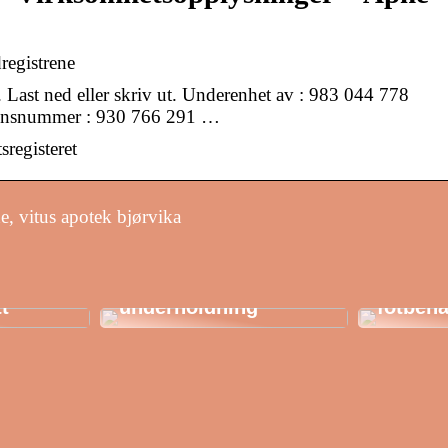
registrene
t ned eller skriv ut. Underenhet av : 983 044 778
nsnummer : 930 766 291 …
sregisteret
, vitus apotek bjørvika
Spillautomater: En
fargerik verden av
Klinik 
ber til
uendelig
de herl
tt
underholdning
fotbeha