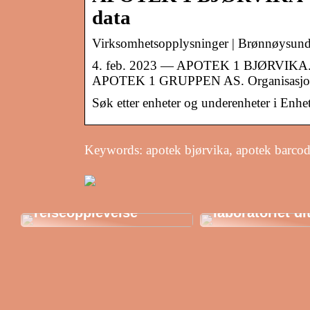
data
Virksomhetsopplysninger | Brønnøysund
4. feb. 2023 — APOTEK 1 BJØRVIKA. Las
APOTEK 1 GRUPPEN AS. Organisasjo
Søk etter enheter og underenheter i Enhet
Keywords: apotek bjørvika, apotek barcode
Oppdag Marokko: En
eksotisk
Erlenmeyer-kol
reiseopplevelse
laboratoriet di