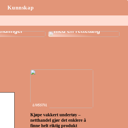
Kunnskap
AK: Her får du
igste
Style håret i sommer
ndlinger
med en rettetang
LIVSSTIL
Kjøpe vakkert undertøy –
netthandel gjør det enklere å
finne helt riktig produkt