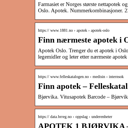
Farmasiet er Norges største nettapotek og
Oslo. Apotek. Nummerkombinasjoner. 
https:// www.1881.no › apotek › apotek-oslo
Finn nærmeste apotek i O
Apotek Oslo. Trenger du et apotek i Oslo?
legemidler og leter etter nærmeste apotek
https:// www.felleskatalogen.no › medisin › internsok
Finn apotek – Felleskata
Bjørvika. Vitusapotek Barcode – Bjørvik
https:// data.brreg.no › oppslag › underenheter
APOTEK 1 BJØRVIKA – V