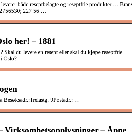
 leverer både reseptbelagte og reseptfrie produkter … Brans
22756530; 227 56 …
slo her! – 1881
 Skal du levere en resept eller skal du kjøpe reseptfrie
 i Oslo?
logen
a Besøksadr.:Trelastg. 9Postadr.: …
irksomhetsopplysninger – Åpne