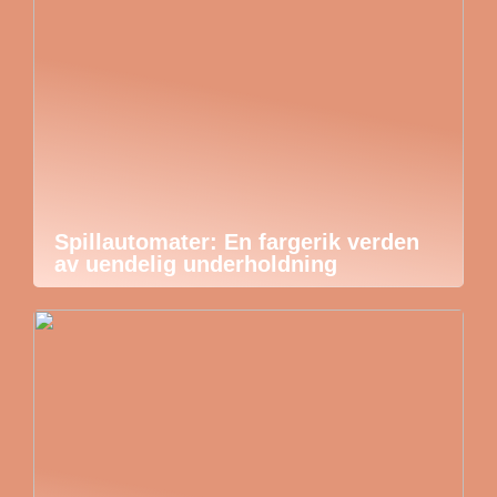
Spillautomater: En fargerik verden
av uendelig underholdning