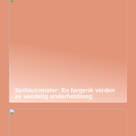
Spillautomater: En fargerik verden
av uendelig underholdning