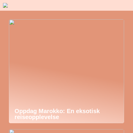
Oppdag Marokko: En eksotisk
reiseopplevelse