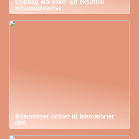
Oppdag Marokko: En eksotisk
reiseopplevelse
Erlenmeyer-kolber til laboratoriet
ditt