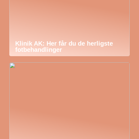
Klinik AK: Her får du de herligste
fotbehandlinger