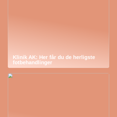
Klinik AK: Her får du de herligste
fotbehandlinger