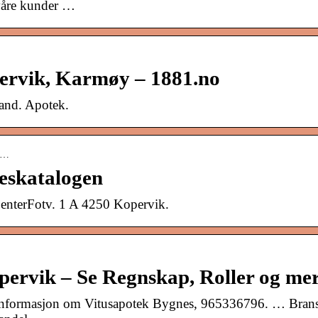
 våre kunder …
ervik, Karmøy – 1881.no
and. Apotek.
 v…
leskatalogen
enterFotv. 1 A 4250 Kopervik.
pervik – Se Regnskap, Roller og me
tsinformasjon om Vitusapotek Bygnes, 965336796. … Brans