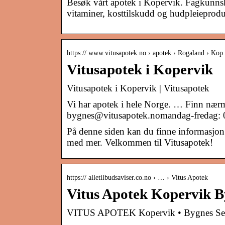
Besøk vårt apotek i Kopervik. Fagkunnska
vitaminer, kosttilskudd og hudpleieprodu
https:// www.vitusapotek.no › apotek › Rogaland › Ko
Vitusapotek i Kopervik
Vitusapotek i Kopervik | Vitusapotek
Vi har apotek i hele Norge. … Finn næ
bygnes@vitusapotek.nomandag-fredag: 
På denne siden kan du finne informasjon 
med mer. Velkommen til Vitusapotek!
https:// alletilbudsaviser.co.no › … › Vitus Apotek
Vitus Apotek Kopervik B
VITUS APOTEK Kopervik • Bygnes Senter