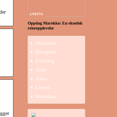
der
LIVSSTIL
Oppdag Marokko: En eksotisk
reiseopplevelse
Skjønnhet
Bevegelse
Ernæring
Helse
Vaner
Livsstil
Kunnskap
egger