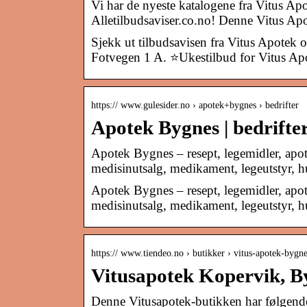
Vi har de nyeste katalogene fra Vitus A
Alletilbudsaviser.co.no! Denne Vitus A
Sjekk ut tilbudsavisen fra Vitus Apotek 
Fotvegen 1 A. ⭐Ukestilbud for Vitus Ap
https:// www.gulesider.no › apotek+bygnes › bedrifter
Apotek Bygnes | bedrifter 
Apotek Bygnes – resept, legemidler, apot
medisinutsalg, medikament, legeutstyr, 
Apotek Bygnes – resept, legemidler, apot
medisinutsalg, medikament, legeutstyr, hu
https:// www.tiendeo.no › butikker › vitus-apotek-byg
Vitusapotek Kopervik, By
Denne Vitusapotek-butikken har følgende