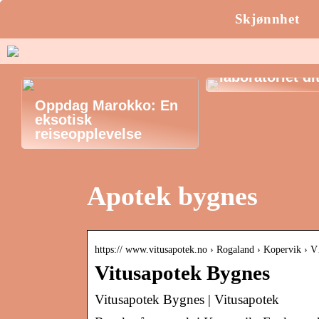
Skjønnhet
Erlenmeyer-kol
laboratoriet di
Oppdag Marokko: En
eksotisk
reiseopplevelse
Apotek bygnes
https:// www.vitusapotek.no › Rogaland › Kopervik › 
Vitusapotek Bygnes
Vitusapotek Bygnes | Vitusapotek