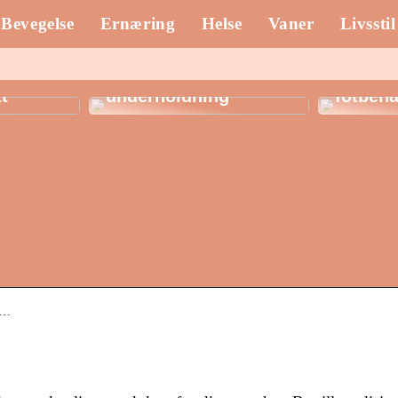
Bevegelse
Ernæring
Helse
Vaner
Livsstil
Spillautomater: En
fargerik verden av
Klinik 
ber til
uendelig
de herl
tt
underholdning
fotbeha
V…