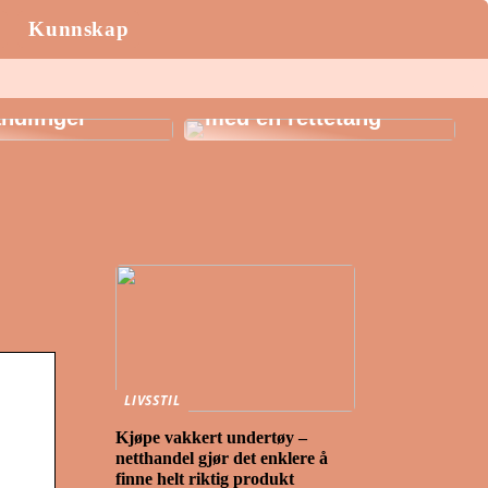
Kunnskap
AK: Her får du
igste
Style håret i sommer
ndlinger
med en rettetang
LIVSSTIL
Kjøpe vakkert undertøy –
netthandel gjør det enklere å
finne helt riktig produkt