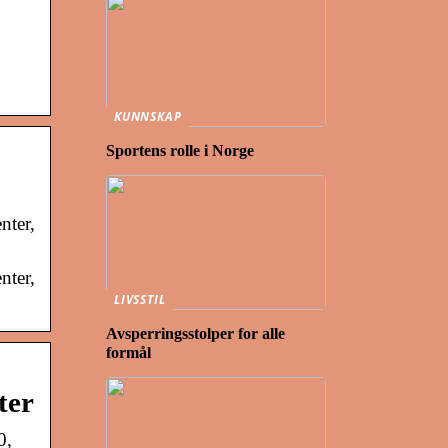
KUNNSKAP
Sportens rolle i Norge
nter,
nter,
LIVSSTIL
Avsperringsstolper for alle
formål
ter
0,