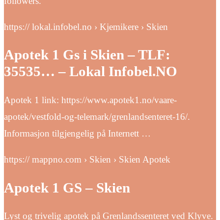
followers.
https:// lokal.infobel.no › Kjemikere › Skien
Apotek 1 Gs i Skien – TLF:
35535… – Lokal Infobel.NO
Apotek 1 link: https://www.apotek1.no/vaare-
apotek/vestfold-og-telemark/grenlandsenteret-16/.
Informasjon tilgjengelig på Internett …
https:// mappno.com › Skien › Skien Apotek
Apotek 1 GS – Skien
Lyst og trivelig apotek på Grenlandssenteret ved Klyve.