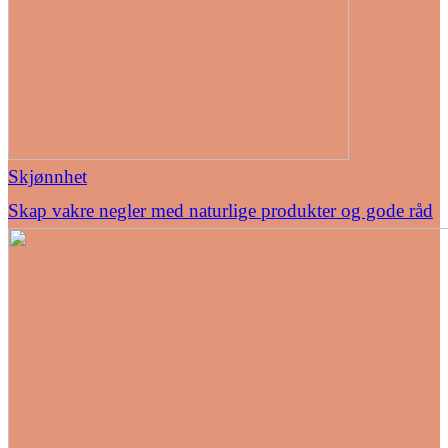
Skjønnhet
Skap vakre negler med naturlige produkter og gode råd