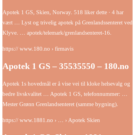
Apotek 1 GS, Skien, Norway. 518 liker dette · 4 har
vært … Lyst og trivelig apotek på Grenlandssenteret ved
Klyve. … apotek/telemark/grenlandsenteret-16.
https:// www.180.no › firmavis
Apotek 1 GS – 35535550 – 180.no
Apotek 1s hovedmål er å vise vei til kloke helsevalg og
bedre livskvalitet … Apotek 1 GS, telefonnummer: …
Mester Grønn Grenlandsenteret (samme bygning).
https:// www.1881.no › … › Apotek Skien