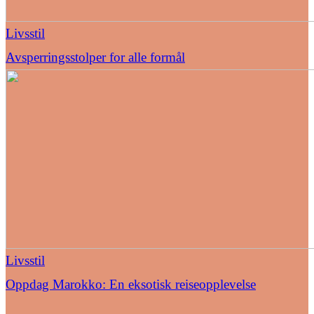
Livsstil
Avsperringsstolper for alle formål
Livsstil
Oppdag Marokko: En eksotisk reiseopplevelse