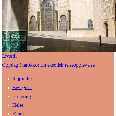
Livsstil
Oppdag Marokko: En eksotisk reiseopplevelse
Skjønnhet
Bevegelse
Ernæring
Helse
Vaner