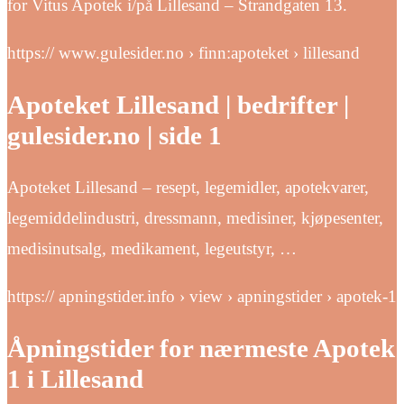
for Vitus Apotek i/på Lillesand – Strandgaten 13.
https:// www.gulesider.no › finn:apoteket › lillesand
Apoteket Lillesand | bedrifter |
gulesider.no | side 1
Apoteket Lillesand – resept, legemidler, apotekvarer,
legemiddelindustri, dressmann, medisiner, kjøpesenter,
medisinutsalg, medikament, legeutstyr, …
https:// apningstider.info › view › apningstider › apotek-1
Åpningstider for nærmeste Apotek
1 i Lillesand