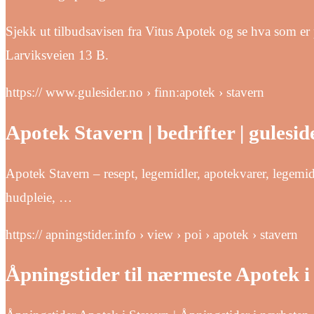
Sjekk ut tilbudsavisen fra Vitus Apotek og se hva som er
Larviksveien 13 B.
https:// www.gulesider.no › finn:apotek › stavern
Apotek Stavern | bedrifter | guleside
Apotek Stavern – resept, legemidler, apotekvarer, legemid
hudpleie, …
https:// apningstider.info › view › poi › apotek › stavern
Åpningstider til nærmeste Apotek i