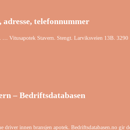
, adresse, telefonnummer
er. … Vitusapotek Stavern. Stengt. Larviksveien 13B. 329
ern – Bedriftsdatabasen
e driver innen bransjen apotek. Bedriftsdatabasen.no gir 