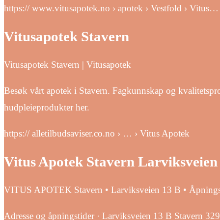
https:// www.vitusapotek.no › apotek › Vestfold › Vitus…
Vitusapotek Stavern
Vitusapotek Stavern | Vitusapotek
Besøk vårt apotek i Stavern. Fagkunnskap og kvalitetsprod
hudpleieprodukter her.
https:// alletilbudsaviser.co.no › … › Vitus Apotek
Vitus Apotek Stavern Larviksveien 
VITUS APOTEK Stavern • Larviksveien 13 B • Åpningsti
Adresse og åpningstider · Larviksveien 13 B Stavern 32