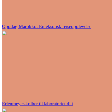
Oppdag Marokko: En eksotisk reiseopplevelse
Erlenmeyer-kolber til laboratoriet ditt