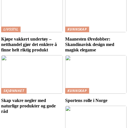
LIVSSTIL
KUNNSKAP
Kjøpe vakkert undertøy –
Maanesten Øredobber:
netthandel gjør det enklere å
Skandinavisk design med
finne helt riktig produkt
magisk eleganse
SKJØNNHET
KUNNSKAP
Skap vakre negler med
Sportens rolle i Norge
naturlige produkter og gode
råd