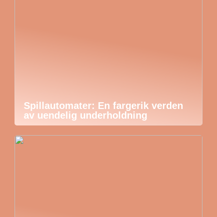
Spillautomater: En fargerik verden
av uendelig underholdning