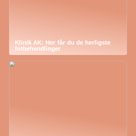
Klinik AK: Her får du de herligste
fotbehandlinger