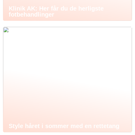
Klinik AK: Her får du de herligste
fotbehandlinger
Style håret i sommer med en rettetang