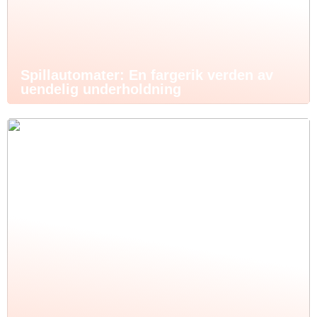
Spillautomater: En fargerik verden av
uendelig underholdning