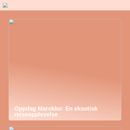
Oppdag Marokko: En eksotisk
reiseopplevelse