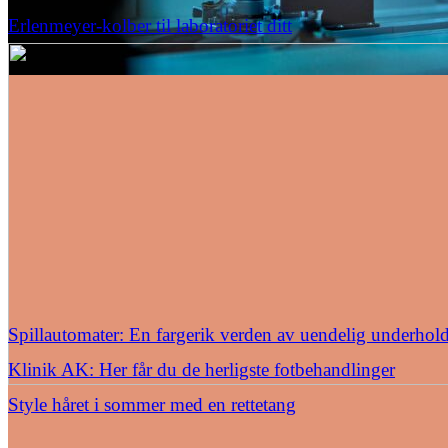
Erlenmeyer-kolber til laboratoriet ditt
Spillautomater: En fargerik verden av uendelig underhol
Klinik AK: Her får du de herligste fotbehandlinger
Style håret i sommer med en rettetang