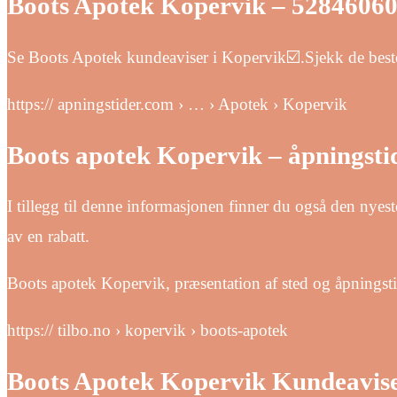
Boots Apotek Kopervik – 52846060
Se Boots Apotek kundeaviser i Kopervik☑️.Sjekk de best
https:// apningstider.com › … › Apotek › Kopervik
Boots apotek Kopervik – åpningsti
I tillegg til denne informasjonen finner du også den nyes
av en rabatt.
Boots apotek Kopervik, præsentation af sted og åpningst
https:// tilbo.no › kopervik › boots-apotek
Boots Apotek Kopervik Kundeavise