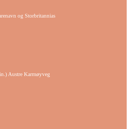
arenavn og Storbritannias
min.) Austre Karmøyveg