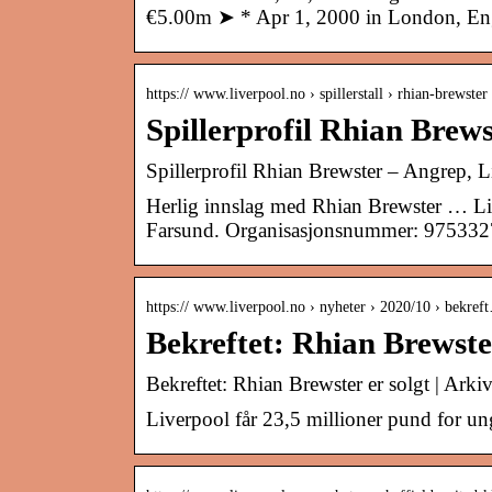
€5.00m ➤ * Apr 1, 2000 in London, En
https:// www.liverpool.no › spillerstall › rhian-brewster
Spillerprofil Rhian Brew
Spillerprofil Rhian Brewster – Angrep,
Herlig innslag med Rhian Brewster … L
Farsund. Organisasjonsnummer: 9753327
https:// www.liverpool.no › nyheter › 2020/10 › bekref
Bekreftet: Rhian Brewster
Bekreftet: Rhian Brewster er solgt | Arki
Liverpool får 23,5 millioner pund for un