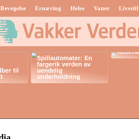
Bevegelse
Ernæring
Helse
Vaner
Livsstil
Klinik 
de herl
fotbeha
Spillautomater: En
fargerik verden av
ber til
uendelig
tt
underholdning
dia