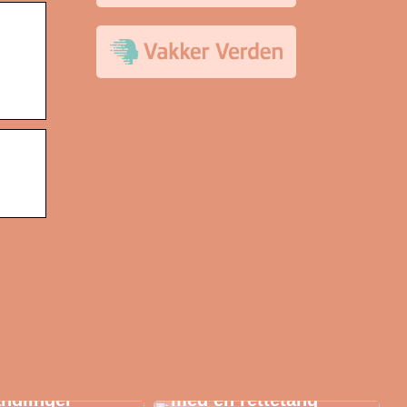
AK: Her får du
igste
Style håret i sommer
ndlinger
med en rettetang