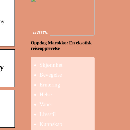
ay
LIVSSTIL
Oppdag Marokko: En eksotisk
reiseopplevelse
Skjønnhet
ay
Bevegelse
Ernæring
Helse
Vaner
Livsstil
Kunnskap