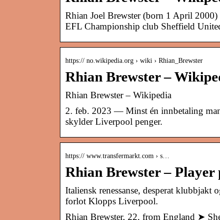
Rhian Joel Brewster (born 1 April 2000) i
EFL Championship club Sheffield Unite
https:// no.wikipedia.org › wiki › Rhian_Brewster
Rhian Brewster – Wikipe
Rhian Brewster – Wikipedia
2. feb. 2023 — Minst én innbetaling man
skylder Liverpool penger.
https:// www.transfermarkt.com › s…
Rhian Brewster – Player 
Italiensk renessanse, desperat klubbjakt 
forlot Klopps Liverpool.
Rhian Brewster, 22, from England ➤ She