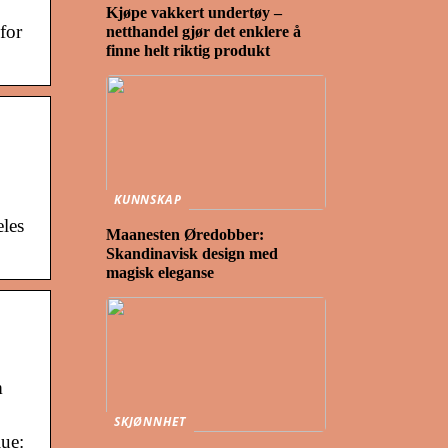
Kjøpe vakkert undertøy –
for
netthandel gjør det enklere å
finne helt riktig produkt
KUNNSKAP
eles
Maanesten Øredobber:
Skandinavisk design med
magisk eleganse
m
SKJØNNHET
ue: