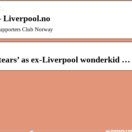
-f…
– Liverpool.no
 Supporters Club Norway
 tears’ as ex-Liverpool wonderkid …
Klinik 
de herl
fotbeha