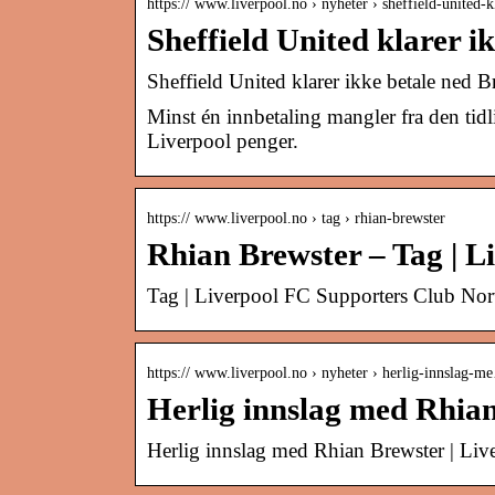
https:// www.liverpool.no › nyheter › sheffield-united-
Sheffield United klarer 
Sheffield United klarer ikke betale ned
Minst én innbetaling mangler fra den ti
Liverpool penger.
https:// www.liverpool.no › tag › rhian-brewster
Rhian Brewster – Tag | 
Tag | Liverpool FC Supporters Club No
https:// www.liverpool.no › nyheter › herlig-innslag-
Herlig innslag med Rhian
Herlig innslag med Rhian Brewster | Li