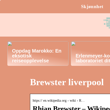
Skjønnhet
Oppdag Marokko: En
eksotisk
Erlenmeyer-kol
reiseopplevelse
laboratoriet di
Brewster liverpool
https:// en.wikipedia.org › wiki › R…
Rhian Brewster – Wikipe