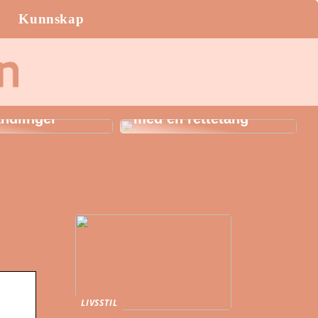
Kunnskap
AK: Her får du
igste
Style håret i sommer
ndlinger
med en rettetang
LIVSSTIL