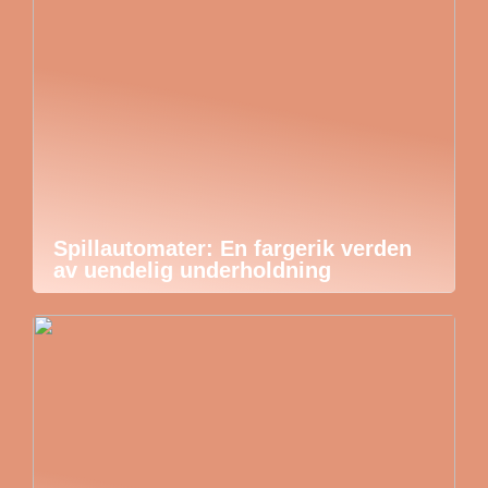
Spillautomater: En fargerik verden
av uendelig underholdning