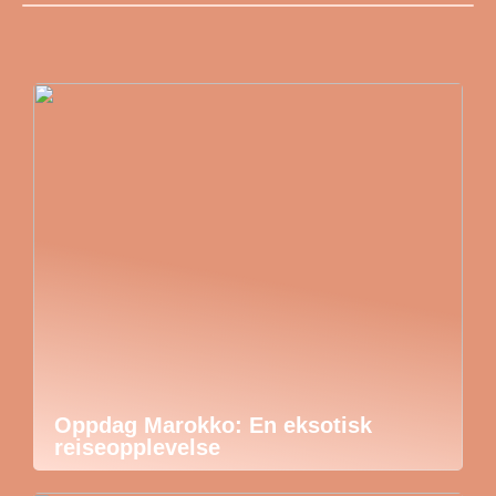
Oppdag Marokko: En eksotisk
reiseopplevelse