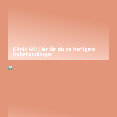
Klinik AK: Her får du de herligste
fotbehandlinger