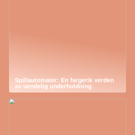
Spillautomater: En fargerik verden
av uendelig underholdning