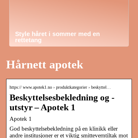
Style håret i sommer med en
rettetang
Hårnett apotek
https:// www.apotek1.no › produktkategorier › beskyttel…
Beskyttelsesbekledning og -
utstyr – Apotek 1
Apotek 1
God beskyttelsebekledning på en klinikk eller
andre institusjoner er et viktig smitteverntiltak mot