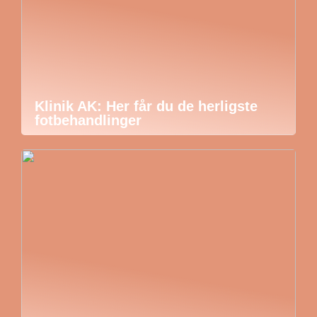
Klinik AK: Her får du de herligste
fotbehandlinger