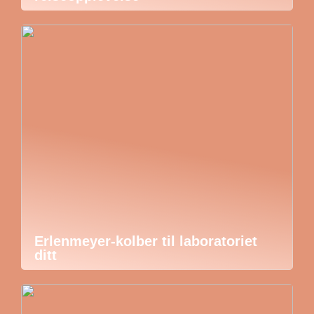
Erlenmeyer-kolber til laboratoriet
ditt