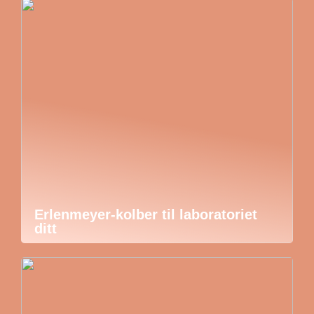
Erlenmeyer-kolber til laboratoriet
ditt