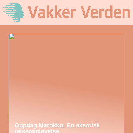
Oppdag Marokko: En eksotisk
reiseopplevelse