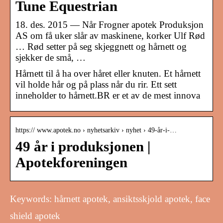
Tune Equestrian
18. des. 2015 — Når Frogner apotek Produksjon
AS om få uker slår av maskinene, korker Ulf Rød
… Rød setter på seg skjeggnett og hårnett og
sjekker de små, …
Hårnett til å ha over håret eller knuten. Et hårnett
vil holde hår og på plass når du rir. Ett sett
inneholder to hårnett.BR er et av de mest innova
https:// www.apotek.no › nyhetsarkiv › nyhet › 49-år-i-…
49 år i produksjonen |
Apotekforeningen
Keywords: hårnett apotek, ansiktsskjold apotek, face
shield apotek