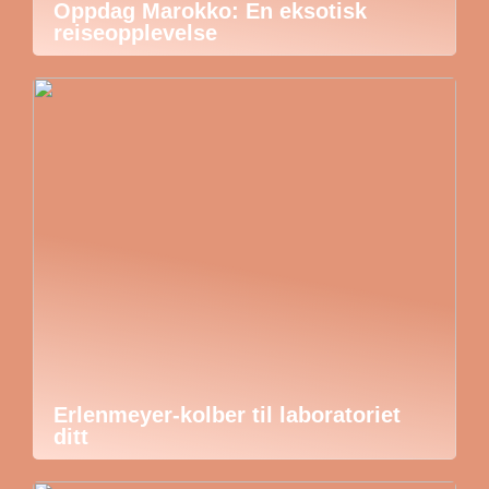
Oppdag Marokko: En eksotisk
reiseopplevelse
Erlenmeyer-kolber til laboratoriet
ditt