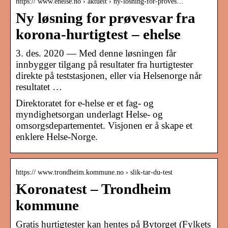
https:// www.ehelse.no › aktuelt › ny-losning-for-proves…
Ny løsning for prøvesvar fra
korona-hurtigtest – ehelse
3. des. 2020 — Med denne løsningen får
innbygger tilgang på resultater fra hurtigtester
direkte på teststasjonen, eller via Helsenorge når
resultatet …
Direktoratet for e-helse er et fag- og
myndighetsorgan underlagt Helse- og
omsorgsdepartementet. Visjonen er å skape et
enklere Helse-Norge.
https:// www.trondheim.kommune.no › slik-tar-du-test
Koronatest – Trondheim
kommune
Gratis hurtigtester kan hentes på Bytorget (Fylkets