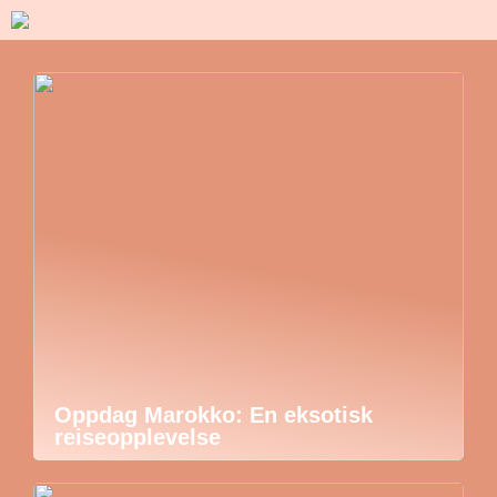
Oppdag Marokko: En eksotisk
reiseopplevelse