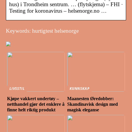
hus) i Trondheim sentrum. … (flytskjema) – FHI ·
Testing for koronavirus – helsenorge.no …
Keywords: hurtigtest helsenorge
LIVSSTIL
KUNNSKAP
Kjøpe vakkert undertøy –
Maanesten Øredobber:
netthandel gjør det enklere å
Skandinavisk design med
finne helt riktig produkt
magisk eleganse