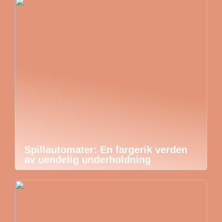
Spillautomater: En fargerik verden
av uendelig underholdning