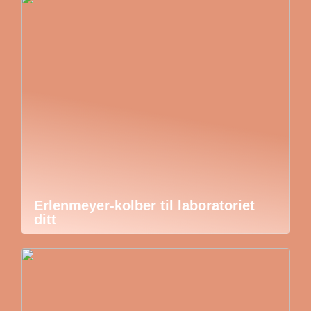
Erlenmeyer-kolber til laboratoriet
ditt