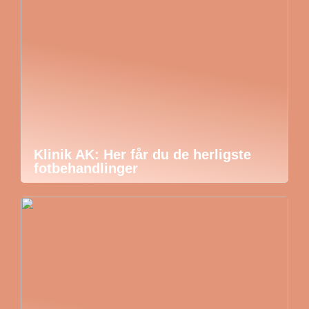
Klinik AK: Her får du de herligste
fotbehandlinger