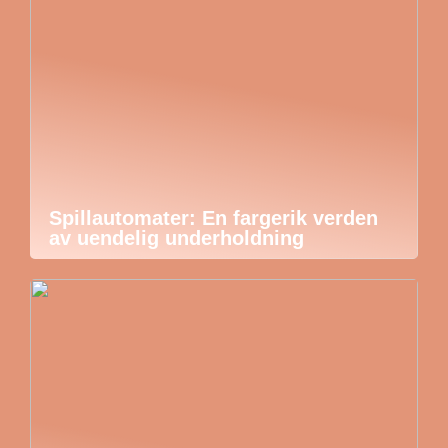
Spillautomater: En fargerik verden
av uendelig underholdning