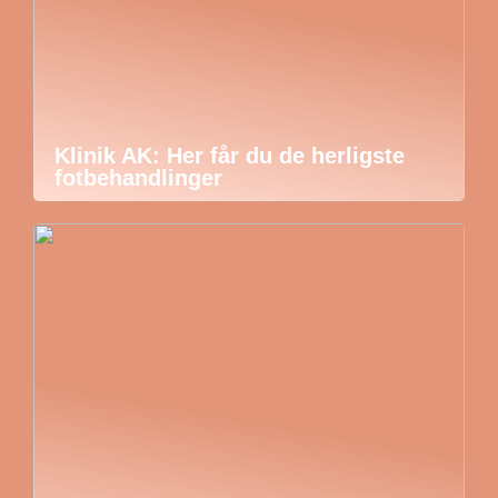
Klinik AK: Her får du de herligste
fotbehandlinger