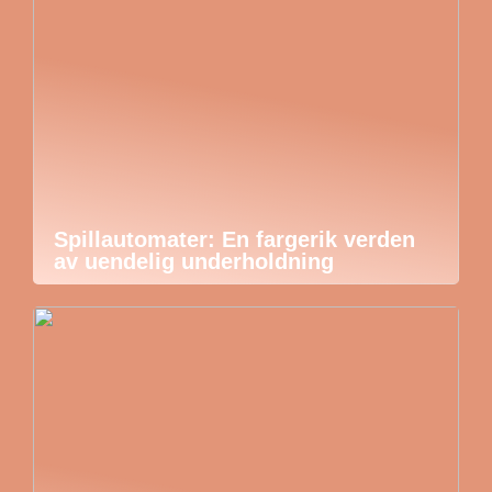
Spillautomater: En fargerik verden
av uendelig underholdning