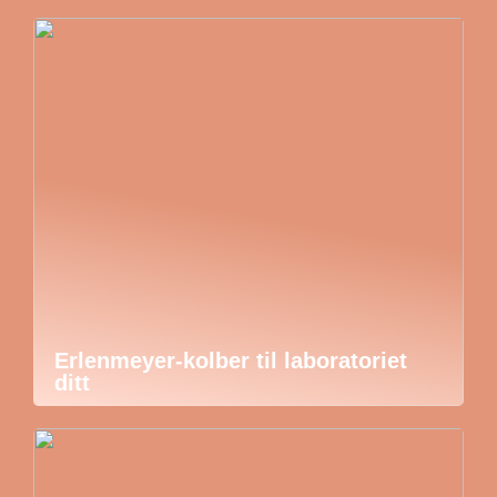
Erlenmeyer-kolber til laboratoriet
ditt