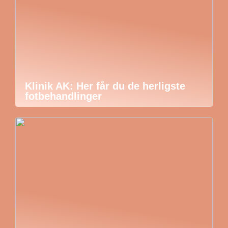
Klinik AK: Her får du de herligste
fotbehandlinger