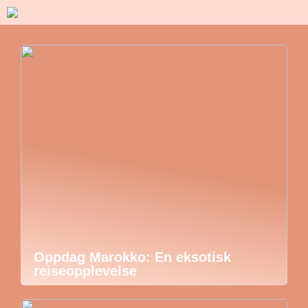
Oppdag Marokko: En eksotisk
reiseopplevelse