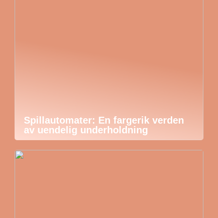
Spillautomater: En fargerik verden
av uendelig underholdning