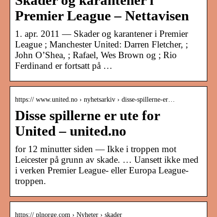
Skader og karantener i
Premier League – Nettavisen
1. apr. 2011 — Skader og karantener i Premier
League ; Manchester United: Darren Fletcher, ;
John O’Shea, ; Rafael, Wes Brown og ; Rio
Ferdinand er fortsatt på …
https:// www.united.no › nyhetsarkiv › disse-spillerne-er…
Disse spillerne er ute for
United – united.no
for 12 minutter siden — Ikke i troppen mot
Leicester på grunn av skade. … Uansett ikke med
i verken Premier League- eller Europa League-
troppen.
https:// plnorge.com › Nyheter › skader