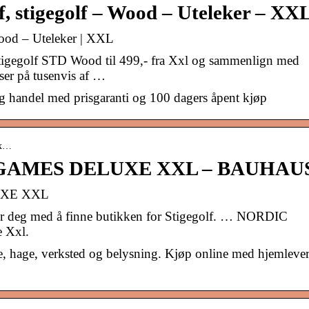
 stigegolf – Wood – Uteleker – XX
ood – Uteleker | XXL
tigegolf STD Wood til 499,- fra Xxl og sammenlign med
iser på tusenvis af …
g handel med prisgaranti og 100 dagers åpent kjøp
ux…
GAMES DELUXE XXL – BAUHAU
UXE XXL
per deg med å finne butikken for Stigegolf. … NORDIC
 Xxl.
ge, hage, verksted og belysning. Kjøp online med hjemleve