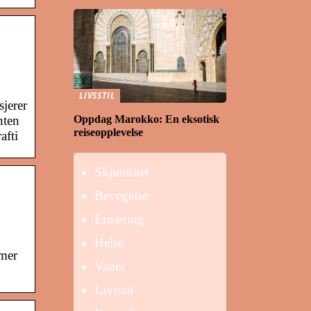
LIVSSTIL
sjerer
Oppdag Marokko: En eksotisk
nten
reiseopplevelse
afti
Skjønnhet
Bevegelse
Ernæring
Helse
amer
Vaner
Livsstil