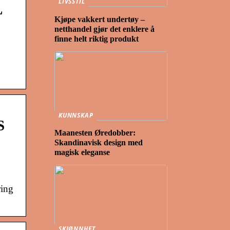
LIVSSTIL
L
Kjøpe vakkert undertøy –
netthandel gjør det enklere å
finne helt riktig produkt
KUNNSKAP
S
Maanesten Øredobber:
Skandinavisk design med
magisk eleganse
ring
SKJØNNHET