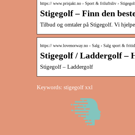
https:// www.prisjakt.no › Sport & friluftsliv › Stigegol
Stigegolf – Finn den best
Tilbud og omtaler på Stigegolf. Vi hjelp
https:// www.lovenorway.no › Salg › Salg sport & fritid
Stigegolf / Laddergolf 
Stigegolf – Laddergolf
Keywords: stigegolf xxl