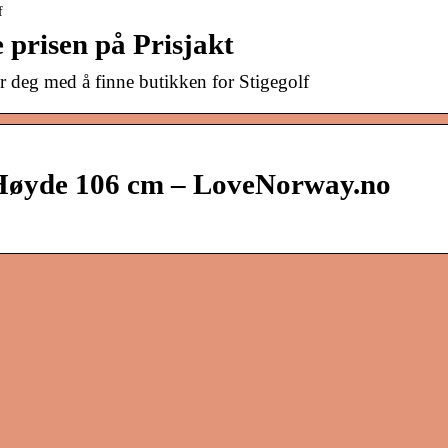
f
e prisen på Prisjakt
er deg med å finne butikken for Stigegolf
– Høyde 106 cm – LoveNorway.no