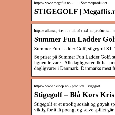
https:// www.megaflis.no › … › Sommerprodukter
STIGEGOLF | Megaflis.
https:// allematpriser.no › tilbud › xxl_no:product:su
Summer Fun Ladder Golf, 
Summer Fun Ladder Golf, stigegolf STD W
Se priser på Summer Fun Ladder Golf, s
lignende varer. Alledagligvarer.dk har pri
dagligvarer i Danmark. Danmarks mest ful
https:// www.bkshop.no › products › stigegolf
Stigegolf – Blå Kors Kris
Stigegolf er et utrolig sosialt og gøyalt 
viktig for å få poeng, og selve spillet gå