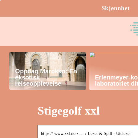
Skjønnhet
Oppdag Marokko: En
eksotisk
Erlenmeyer-kol
reiseopplevelse
laboratoriet di
Stigegolf xxl
https:// www.xxl.no › … › Leker & Spill › Uteleker