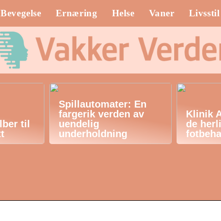
Bevegelse
Ernæring
Helse
Vaner
Livsstil
Spillautomater: En
fargerik verden av
Klinik 
ber til
uendelig
de herl
tt
underholdning
fotbeha