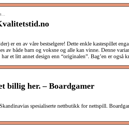
ige…
Kvalitetstid.no
der) er en av våre bestselgere! Dette enkle kastespillet enga
illes av både barn og voksne og alle kan vinne. Denne varia
ar et litt annet design enn “originalen”. Bag’en er også kr
et billig her. – Boardgamer
 Skandinavias spesialiserte nettbutikk for nettspill. Boardg