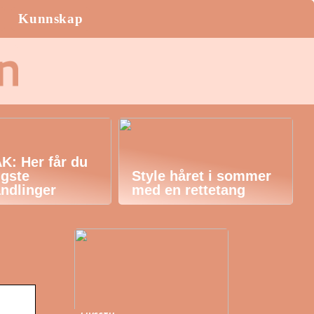
Kunnskap
AK: Her får du
igste
Style håret i sommer
ndlinger
med en rettetang