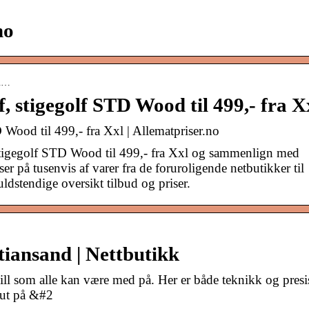
no
mm…
stigegolf STD Wood til 499,- fra X
ood til 499,- fra Xxl | Allematpriser.no
tigegolf STD Wood til 499,- fra Xxl og sammenlign med
ser på tusenvis af varer fra de foruroligende netbutikker til
dstendige oversikt tilbud og priser.
tiansand | Nettbutikk
spill som alle kan være med på. Her er både teknikk og pres
r ut på &#2