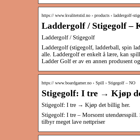
https:// www.kvalitetstid.no › products › laddergolf-st
Laddergolf / Stigegolf – 
Laddergolf / Stigegolf
Laddergolf (stigegolf, ladderball, spin lad
alle. Laddergolf er enkelt å lære, kan sp
Ladder Golf er av en annen produsent og h
https:// www.boardgamer.no › Spill › Stigegolf – NO
Stigegolf: I tre → Kjøp d
Stigegolf: I tre → Kjøp det billig her.
Stigegolf: I tre – Morsomt utendørsspill.
tilbyr meget lave nettpriser