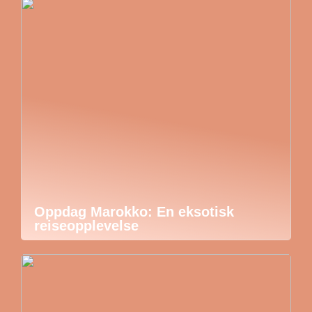
Oppdag Marokko: En eksotisk
reiseopplevelse