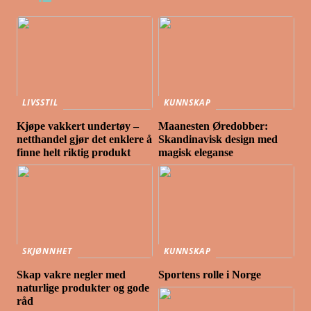
LIVSSTIL
KUNNSKAP
Kjøpe vakkert undertøy –
Maanesten Øredobber:
netthandel gjør det enklere å
Skandinavisk design med
finne helt riktig produkt
magisk eleganse
SKJØNNHET
KUNNSKAP
Skap vakre negler med
Sportens rolle i Norge
naturlige produkter og gode
råd