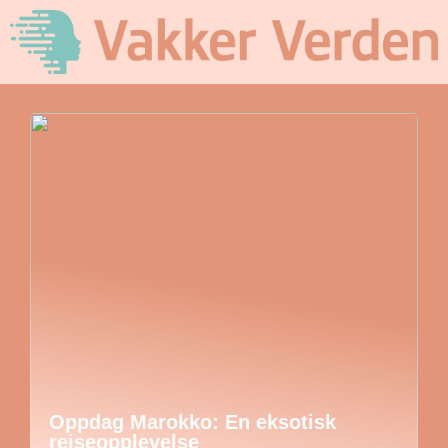
Oppdag Marokko: En eksotisk
reiseopplevelse