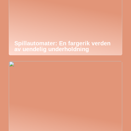
Spillautomater: En fargerik verden
av uendelig underholdning