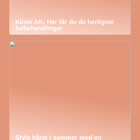
Klinik AK: Her får du de herligste
fotbehandlinger
Style håret i sommer med en