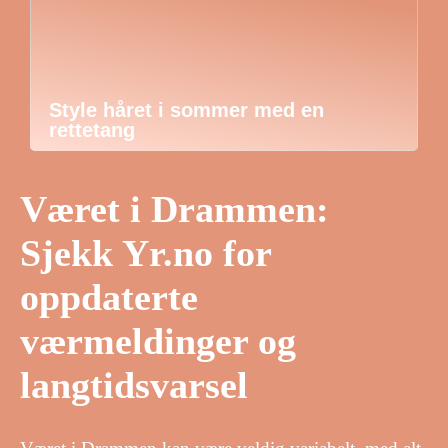
Style håret i sommer med en
rettetang
Været i Drammen:
Sjekk Yr.no for
oppdaterte
værmeldinger og
langtidsvarsel