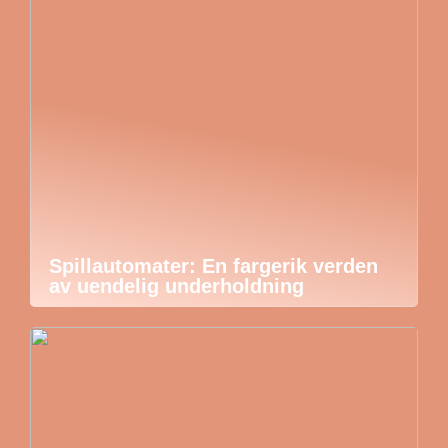
Spillautomater: En fargerik verden
av uendelig underholdning