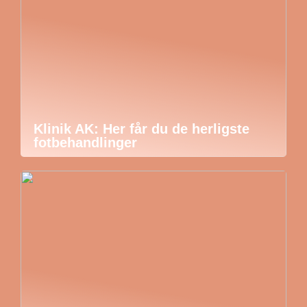
Klinik AK: Her får du de herligste
fotbehandlinger