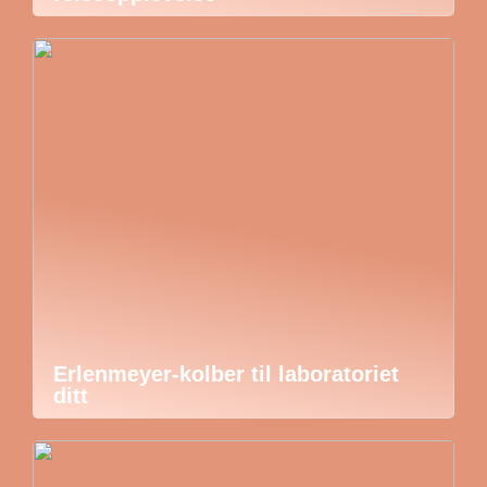
Erlenmeyer-kolber til laboratoriet
ditt