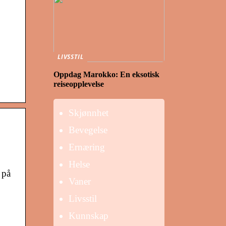
LIVSSTIL
Oppdag Marokko: En eksotisk
reiseopplevelse
Skjønnhet
Bevegelse
Ernæring
Helse
 på
Vaner
Livsstil
Kunnskap