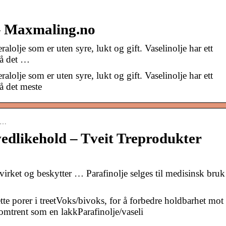
r – Maxmaling.no
ralolje som er uten syre, lukt og gift. Vaselinolje har ett
på det …
ralolje som er uten syre, lukt og gift. Vaselinolje har ett
på det meste
eh…
edlikehold – Tveit Treprodukter
evirket og beskytter … Parafinolje selges til medisinsk bruk
ette porer i treetVoks/bivoks, for å forbedre holdbarhet mot
omtrent som en lakkParafinolje/vaseli