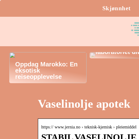
Skjønnhet
Erlenmeyer-kol
laboratoriet di
Oppdag Marokko: En
eksotisk
reiseopplevelse
Vaselinolje apotek
https:// www.jernia.no › teknisk-kjemisk › pleiemiddel
STABIL VASELINOLJE 1L