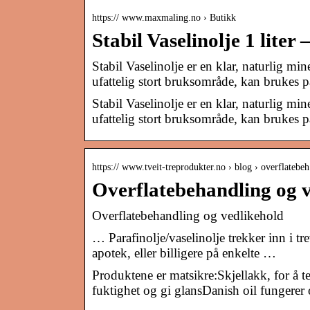
https:// www.maxmaling.no › Butikk
Stabil Vaselinolje 1 lite
Stabil Vaselinolje er en klar, naturlig mine
ufattelig stort bruksområde, kan brukes 
Stabil Vaselinolje er en klar, naturlig mine
ufattelig stort bruksområde, kan brukes 
https:// www.tveit-treprodukter.no › blog › overflateb
Overflatebehandling og v
Overflatebehandling og vedlikehold
… Parafinolje/vaselinolje trekker inn i tr
apotek, eller billigere på enkelte …
Produktene er matsikre:Skjellakk, for å t
fuktighet og gi glansDanish oil fungerer 