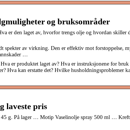
valgmuligheter og bruksområder
Hva er den laget av, hvorfor trengs olje og hvordan skiller 
edt spekter av virkning. Den er effektiv mot forstoppelse, 
brannskader …
 Hva er produktet laget av? Hva er instruksjonene for bruk
ner? Hva kan erstatte det? Hvilke husholdningsproblemer k
g laveste pris
45 g. På lager … Motip Vaselinolje spray 500 ml … Kreft