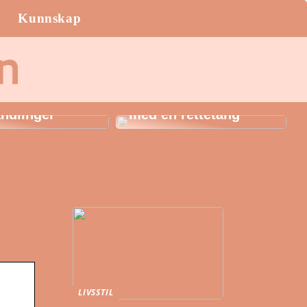
Kunnskap
AK: Her får du
igste
Style håret i sommer
ndlinger
med en rettetang
LIVSSTIL