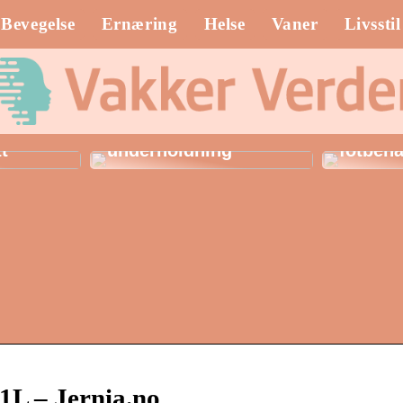
Bevegelse
Ernæring
Helse
Vaner
Livsstil
Spillautomater: En
fargerik verden av
Klinik 
ber til
uendelig
de herl
tt
underholdning
fotbeha
 – Jernia.no