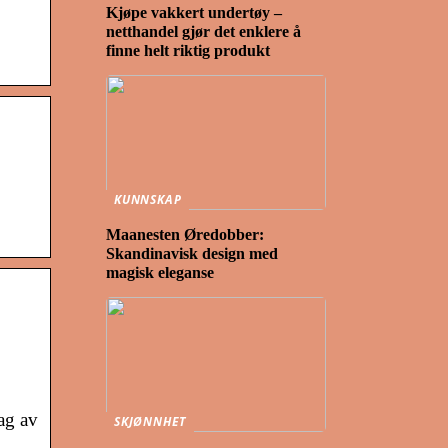
Kjøpe vakkert undertøy –
netthandel gjør det enklere å
finne helt riktig produkt
KUNNSKAP
Maanesten Øredobber:
Skandinavisk design med
magisk eleganse
lag av
SKJØNNHET