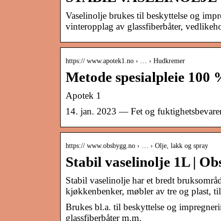
Vaselinolje brukes til beskyttelse og imp
vinteropplag av glassfiberbåter, vedlike
https:// www.apotek1.no › … › Hudkremer
Metode spesialpleie 100 
Apotek 1
14. jan. 2023 — Fet og fuktighetsbevaren
https:// www.obsbygg.no › … › Olje, lakk og spray
Stabil vaselinolje 1L | O
Stabil vaselinolje har et bredt bruksområ
kjøkkenbenker, møbler av tre og plast, t
Brukes bl.a. til beskyttelse og impregner
glassfiberbåter m.m.