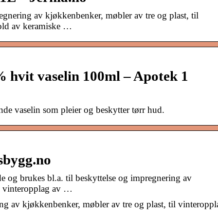
regnering av kjøkkenbenker, møbler av tre og plast, til
hold av keramiske …
% hvit vaselin 100ml – Apotek 1
de vaselin som pleier og beskytter tørr hud.
bsbygg.no
de og brukes bl.a. til beskyttelse og impregnering av
il vinteropplag av …
ing av kjøkkenbenker, møbler av tre og plast, til vinteropp