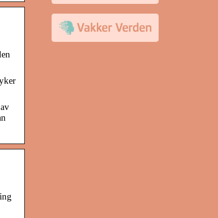
den
myker
 av
an
ing