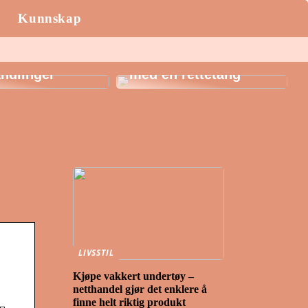
Kunnskap
AK: Her får du
igste
Style håret i sommer
ndlinger
med en rettetang
LIVSSTIL
Kjøpe vakkert undertøy –
netthandel gjør det enklere å
finne helt riktig produkt