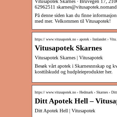
Vitusapotek Skarnes · Bruvegen 17, 21
62962511 skarnes@vitusapotek.nomanda
På denne siden kan du finne informasjon 
med mer. Velkommen til Vitusapotek!
https:// www.vitusapotek.no › apotek › Innlandet › Vit
Vitusapotek Skarnes
Vitusapotek Skarnes | Vitusapotek
Besøk vårt apotek i Skarnesnnskap og kval
kosttilskudd og hudpleieprodukter her.
https:// www.vitusapotek.no › Hedmark › Skarnes › Ditt
Ditt Apotek Hell – Vitus
Ditt Apotek Hell | Vitusapotek