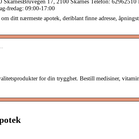
00 SkarnesBruvegen 17, 2100 Skarnes Telefon: 62962510 
g-fredag: 09:00-17:00
om ditt nærmeste apotek, deriblant finne adresse, åpningst
u…
itetsprodukter for din trygghet. Bestill medisiner, vitamin
apotek