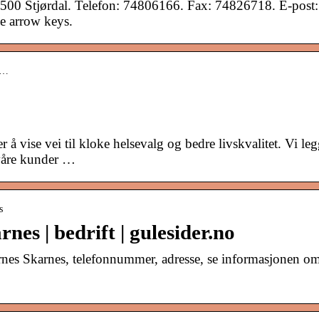
7500 Stjørdal. Telefon: 74806166. Fax: 74826718. E-post:
he arrow keys.
sk…
 vise vei til kloke helsevalg og bedre livskvalitet. Vi leg
 våre kunder …
s
nes | bedrift | gulesider.no
nes Skarnes, telefonnummer, adresse, se informasjonen o