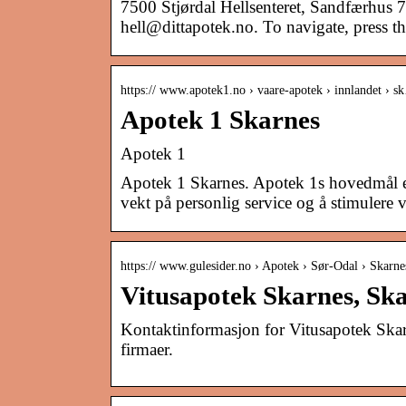
7500 Stjørdal Hellsenteret, Sandfærhus 
hell@dittapotek.no. To navigate, press t
https:// www.apotek1.no › vaare-apotek › innlandet › 
Apotek 1 Skarnes
Apotek 1
Apotek 1 Skarnes. Apotek 1s hovedmål er å
vekt på personlig service og å stimulere
https:// www.gulesider.no › Apotek › Sør-Odal › Skarne
Vitusapotek Skarnes, Skar
Kontaktinformasjon for Vitusapotek Skar
firmaer.