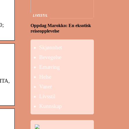
LIVSSTIL
0;
Oppdag Marokko: En eksotisk
reiseopplevelse
Skjønnhet
Bevegelse
Ernæring
Helse
VITA,
Vaner
Livsstil
Kunnskap