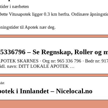
tider i nærheten
ette Vitusapotek ligger 0.3 km herfra. Ordinære åpningsti
ingstider til Apotek nær deg.
65336796 – Se Regnskap, Roller og 
SAPOTEK SKARNES · Org nr: 965 336 796 · Bedr nr: 91
 · Tidl. navn: DITT LOKALE APOTEK …
ndet
otek i Innlandet – Nicelocal.no