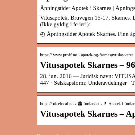
Åpningstider Apotek i Skarnes | Åpnings
Vitusapotek, Bruvegen 15-17, Skarnes. D
(Ikke gyldig i ferier!):
◴ Åpningstider Apotek Skarnes. Finn åpn
https:// www.proff.no › apotek-og-farmasøytiske-varer
Vitusapotek Skarnes – 9
28. jun. 2016 — Juridisk navn: VITU
447 · Selskapsform: Underavdelinger
https:// nicelocal.no › 🏙️ Innlandet › 💊 Apotek i Innla
Vitusapotek Skarnes – Ap