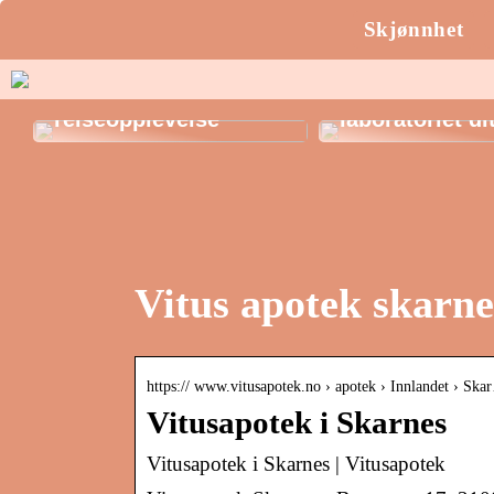
Skjønnhet
Oppdag Marokko: En
eksotisk
Erlenmeyer-kol
reiseopplevelse
laboratoriet di
Vitus apotek skarne
https:// www.vitusapotek.no › apotek › Innlandet › Sk
Vitusapotek i Skarnes
Vitusapotek i Skarnes | Vitusapotek