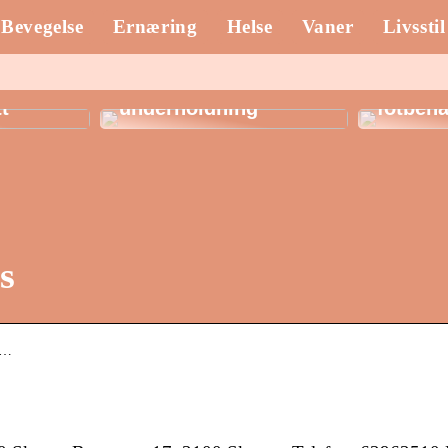
Bevegelse
Ernæring
Helse
Vaner
Livsstil
Spillautomater: En
fargerik verden av
Klinik 
ber til
uendelig
de herl
tt
underholdning
fotbeha
s
ar…