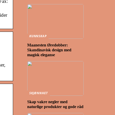
Fax:
ider
KUNNSKAP
Maanesten Øredobber:
Skandinavisk design med
magisk eleganse
er,
SKJØNNHET
Skap vakre negler med
naturlige produkter og gode råd