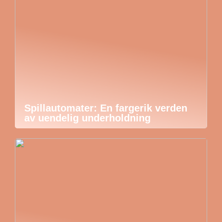
Spillautomater: En fargerik verden
av uendelig underholdning