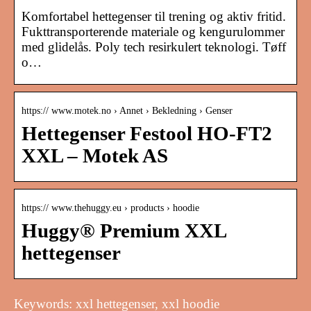
Komfortabel hettegenser til trening og aktiv fritid.
Fukttransporterende materiale og kengurulommer
med glidelås. Poly tech resirkulert teknologi. Tøff
o…
https:// www.motek.no › Annet › Bekledning › Genser
Hettegenser Festool HO-FT2
XXL – Motek AS
https:// www.thehuggy.eu › products › hoodie
Huggy® Premium XXL
hettegenser
Keywords: xxl hettegenser, xxl hoodie