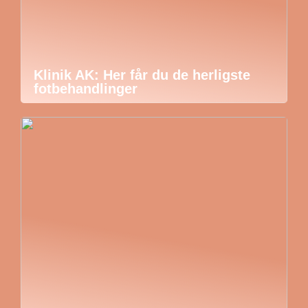
Klinik AK: Her får du de herligste
fotbehandlinger