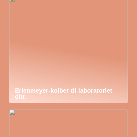
Erlenmeyer-kolber til laboratoriet
ditt