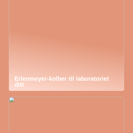
Erlenmeyer-kolber til laboratoriet
ditt