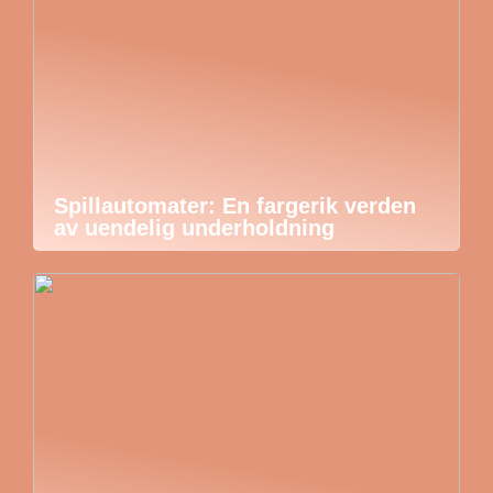
Spillautomater: En fargerik verden
av uendelig underholdning