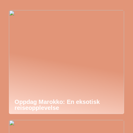
Oppdag Marokko: En eksotisk
reiseopplevelse