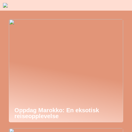
Oppdag Marokko: En eksotisk
reiseopplevelse