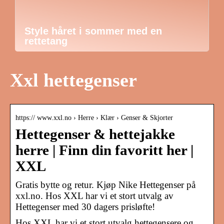
Style håret i sommer med en
rettetang
Xxl hettegenser
https:// www.xxl.no › Herre › Klær › Genser & Skjorter
Hettegenser & hettejakke
herre | Finn din favoritt her |
XXL
Gratis bytte og retur. Kjøp Nike Hettegenser på
xxl.no. Hos XXL har vi et stort utvalg av
Hettegenser med 30 dagers prisløfte!
Hos XXL har vi et stort utvalg hettegensere og