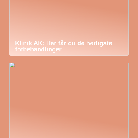
Klinik AK: Her får du de herligste
fotbehandlinger