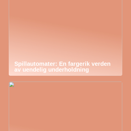
Spillautomater: En fargerik verden
av uendelig underholdning