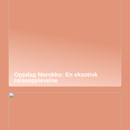
Oppdag Marokko: En eksotisk
reiseopplevelse