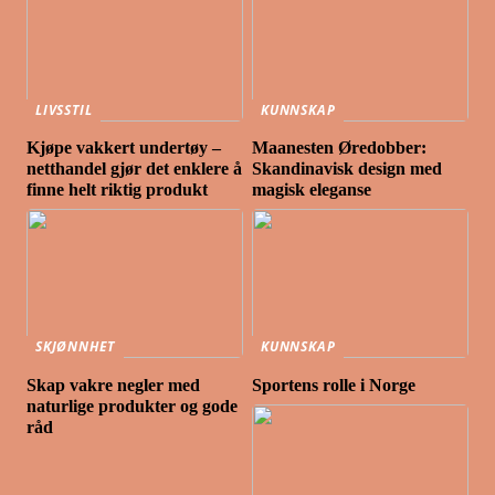
LIVSSTIL
KUNNSKAP
Kjøpe vakkert undertøy –
Maanesten Øredobber:
netthandel gjør det enklere å
Skandinavisk design med
finne helt riktig produkt
magisk eleganse
SKJØNNHET
KUNNSKAP
Skap vakre negler med
Sportens rolle i Norge
naturlige produkter og gode
råd