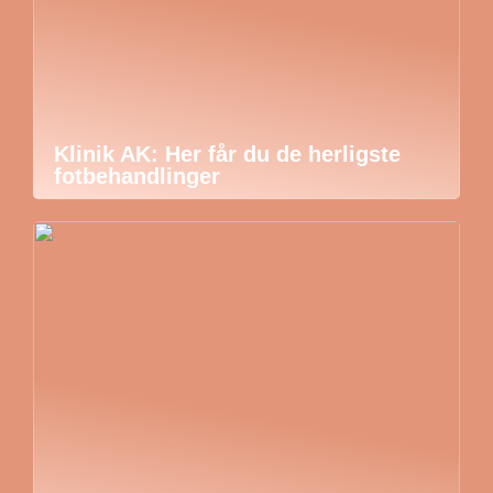
Klinik AK: Her får du de herligste
fotbehandlinger