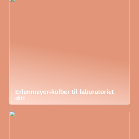
Erlenmeyer-kolber til laboratoriet
ditt