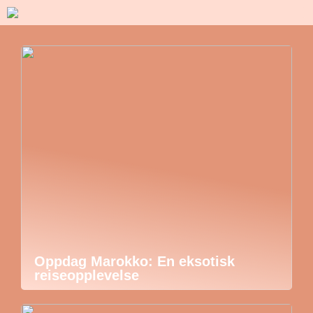
Oppdag Marokko: En eksotisk
reiseopplevelse