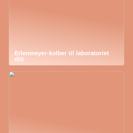
Erlenmeyer-kolber til laboratoriet
ditt