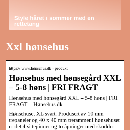
Style håret i sommer med en
rettetang
Xxl hønsehus
https:// www.hønsehus.dk › produkt
Hønsehus med hønsegård XXL
– 5-8 høns | FRI FRAGT
Hønsehus med hønsegård XXL – 5-8 høns | FRI
FRAGT – Hønsehus.dk
Hønsehuset XL svart. Produsert av 10 mm
trepaneler og 40 x 40 mm trerammer.I hønsehuset
er det 4 sittepinner og to åpninger med skodder.