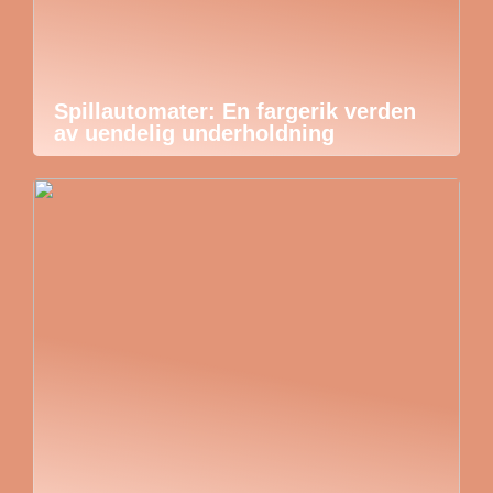
Spillautomater: En fargerik verden
av uendelig underholdning