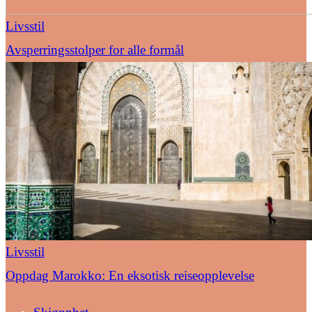
Livsstil
Avsperringsstolper for alle formål
Livsstil
Oppdag Marokko: En eksotisk reiseopplevelse