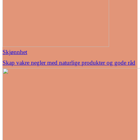
Skjønnhet
Skap vakre negler med naturlige produkter og gode råd