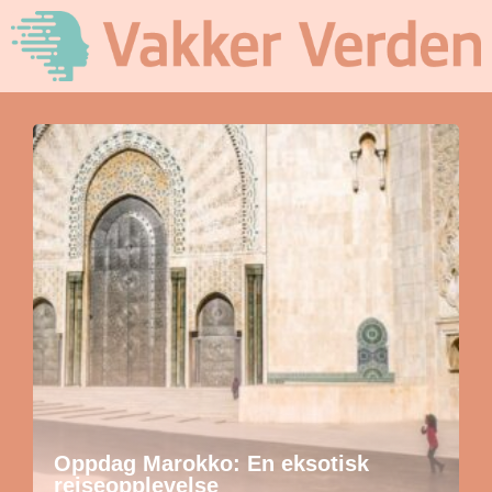
Oppdag Marokko: En eksotisk
reiseopplevelse