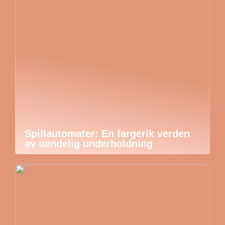
Spillautomater: En fargerik verden
av uendelig underholdning