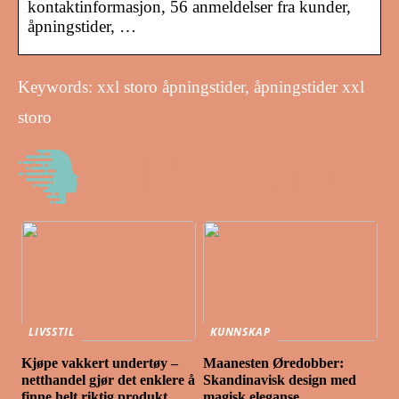
kontaktinformasjon, 56 anmeldelser fra kunder,
åpningstider, …
Keywords: xxl storo åpningstider, åpningstider xxl
storo
LIVSSTIL
KUNNSKAP
Kjøpe vakkert undertøy –
Maanesten Øredobber:
netthandel gjør det enklere å
Skandinavisk design med
finne helt riktig produkt
magisk eleganse