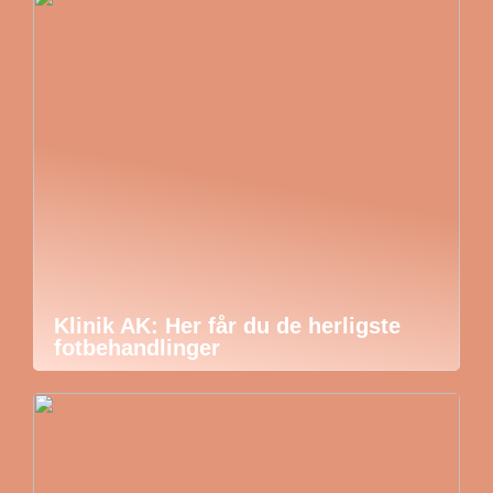
Klinik AK: Her får du de herligste
fotbehandlinger