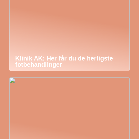
Klinik AK: Her får du de herligste
fotbehandlinger